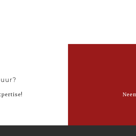
tuur?
xpertise!
Neem